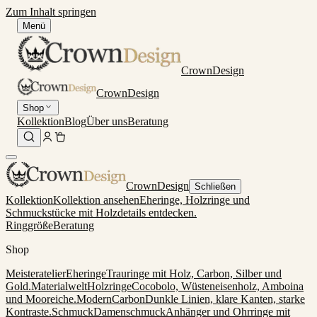
Zum Inhalt springen
Menü
CrownDesign
CrownDesign
Shop
Kollektion
Blog
Über uns
Beratung
CrownDesign
Schließen
Kollektion
Kollektion ansehen
Eheringe, Holzringe und
Schmuckstücke mit Holzdetails entdecken.
Ringgröße
Beratung
Shop
Meisteratelier
Eheringe
Trauringe mit Holz, Carbon, Silber und
Gold.
Materialwelt
Holzringe
Cocobolo, Wüsteneisenholz, Amboina
und Mooreiche.
Modern
Carbon
Dunkle Linien, klare Kanten, starke
Kontraste.
Schmuck
Damenschmuck
Anhänger und Ohrringe mit