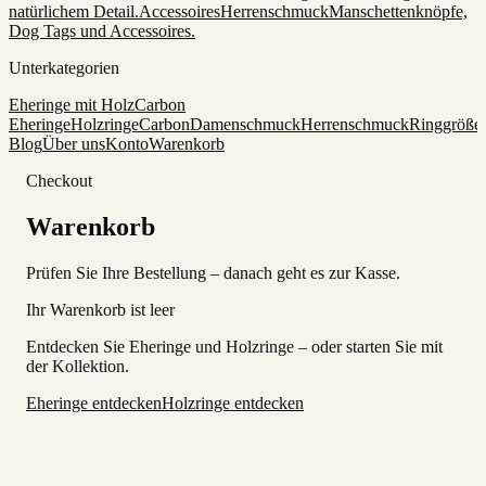
natürlichem Detail.
Accessoires
Herrenschmuck
Manschettenknöpfe,
Dog Tags und Accessoires.
Unterkategorien
Eheringe mit Holz
Carbon
Eheringe
Holzringe
Carbon
Damenschmuck
Herrenschmuck
Ringgröße
Blog
Über uns
Konto
Warenkorb
Checkout
Warenkorb
Prüfen Sie Ihre Bestellung – danach geht es zur Kasse.
Ihr Warenkorb ist leer
Entdecken Sie Eheringe und Holzringe – oder starten Sie mit
der Kollektion.
Eheringe entdecken
Holzringe entdecken