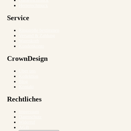
Damenschmuck
Herrenschmuck
Service
Ringgröße bestimmen
Versand & Zahlung
Warenkorb
Kundenkonto
CrownDesign
Über uns
Kollektion
Blog
Kontakt
Rechtliches
Impressum
Datenschutz
Widerruf
AGB