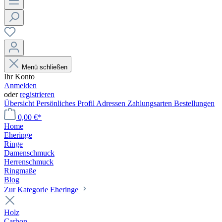
Menü schließen
Ihr Konto
Anmelden
oder
registrieren
Übersicht
Persönliches Profil
Adressen
Zahlungsarten
Bestellungen
0,00 €*
Home
Eheringe
Ringe
Damenschmuck
Herrenschmuck
Ringmaße
Blog
Zur Kategorie Eheringe
Holz
Carbon